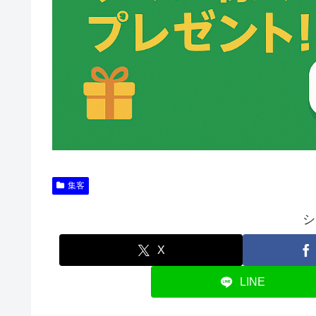
集客
シ
X
LINE