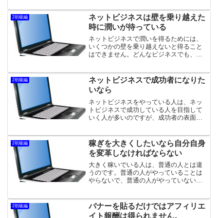
ンであれば、好きなことばかりはできな
いのです。苦手なことや、やりたくない
ネットビジネスは壁を乗り越えた
2初級編
こともやらないといけない...
時に潤いが待っている
ネットビジネスで潤いを得るためには、
いくつかの壁を乗り越えないと得ること
はできません。どんなビジネスでも、必
ず「壁」が存在するのです。その壁を乗
り越えるためには、続けることでしか乗
り越えることはできません。ネットビジ
ネットビジネスで成功者になりた
2初級編
ネスで稼いでいる人は表面...
いなら
ネットビジネスをやっている人は、ネッ
トビジネスで成功している人を目指して
いく人が多いのですが、成功者の表面し
か見ていないのです。ネットビジネスで
の成功者というと、「パソコン一台を持
って、世界を飛び回っていて、簡単な作
稼ぎを大きくしたいなら自分自身
2初級編
業で、自由な時間の中で稼...
を変革しなければならない
大きく稼いでいる人は、普通の人とは違
うのです。普通の人がやっていることは
やらないで、普通の人がやっていないこ
とをやっているのです。結論を言えば、
稼げていない人は稼げないことをやって
いるし、稼げている人は稼げることをや
バナーを貼るだけではアフィリエ
2初級編
っているのです。稼げてい...
イト報酬は得られません。