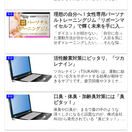
最新技術と専門的な知識を駆使した医療
サービスを提供する「ゼロクリニック
（ZERO CLINIC）」が注目されていま
理想の自分へ！女性専用パーソナ
美容
す。ゼロクリニック...
ルトレーニングジム「リボーンマ
イセルフ」で輝く未来を手に入れ
よう
「ダイエットが続かない」「自分に合っ
た運動方法が分からない」「人目を気に
せずトレーニングしたい」…そんな悩み
を抱える女性は多いのではないでしょう
か？もしあなたが本気で理想の体を手に
入れたいなら、**女性専用パーソナルト
活性酸素対策にピッタリ、「ツカ
美容
レーニングジム『Reb...
レナイン」
ツカレナイン（TSUKA09）は、運動に励
んでいる方をサポートする効果が期待で
きるサプリです。疲労回復やスタミナア
ップに関わる成分が色々含まれています
が、服用すると体が疲れづらくなる効果
が期待できます。ツカレナインはダイエ
口臭・体臭・加齢臭対策には「臭
美容
ット効率を高めてく...
ピタッ！」
体臭や口臭が、まるで森の中のような
清々しさになると話題なのが、株式会社
AIJから発売されている『臭ピタッ！』口
臭や体臭をニオイの元からリフレッシュ
できると話題の「臭ピタッ！」です。エ