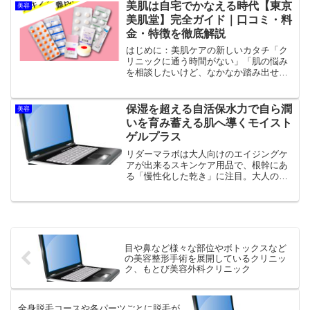
チケットが気になる方の必須アイテムと
美肌は自宅でかなえる時代【東京
美容
して、注目の人気アイテ...
美肌堂】完全ガイド｜口コミ・料
金・特徴を徹底解説
はじめに：美肌ケアの新しいカタチ「ク
リニックに通う時間がない」「肌の悩み
を相談したいけど、なかなか踏み出せな
い」そんな声に応えるのが、オンライン
診療で美肌特化のサービスを提供する東
京美肌堂です。累計利用者数は40万人を
保湿を超える自活保水力で自ら潤
美容
突破し、自宅にいながら...
いを育み蓄える肌へ導くモイスト
ゲルプラス
リダーマラボは大人向けのエイジングケ
アが出来るスキンケア用品で、根幹にあ
る「慢性化した乾き」に注目。大人の肌
が求めているのは「自ら潤いを深くたく
わえ育むチカラ」ではないかという、臨
床に基づく美容皮膚科医の知見に基づ
き、美容皮膚科医監修のコス...
目や鼻など様々な部位やボトックスなど
の美容整形手術を展開しているクリニッ
ク、もとび美容外科クリニック
全身脱毛コースや各パーツごとに脱毛が