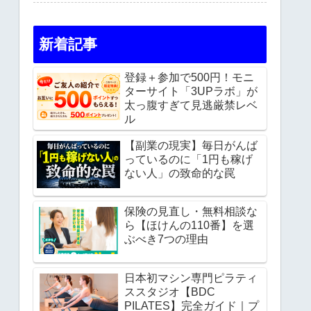
新着記事
登録＋参加で500円！モニ
ターサイト「3UPラボ」が
太っ腹すぎて見逃厳禁レベ
ル
【副業の現実】毎日がんば
っているのに「1円も稼げ
ない人」の致命的な罠
保険の見直し・無料相談な
ら【ほけんの110番】を選
ぶべき7つの理由
日本初マシン専門ピラティ
ススタジオ【BDC
PILATES】完全ガイド｜プ