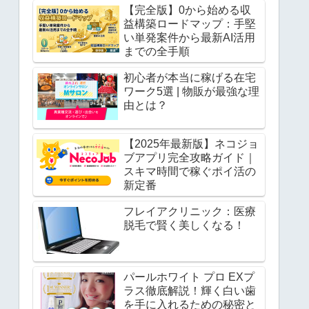
【完全版】0から始める収
益構築ロードマップ：手堅
い単発案件から最新AI活用
までの全手順
初心者が本当に稼げる在宅
ワーク5選 | 物販が最強な理
由とは？
【2025年最新版】ネコジョ
ブアプリ完全攻略ガイド｜
スキマ時間で稼ぐポイ活の
新定番
フレイアクリニック：医療
脱毛で賢く美しくなる！
パールホワイト プロ EXプ
ラス徹底解説！輝く白い歯
を手に入れるための秘密と