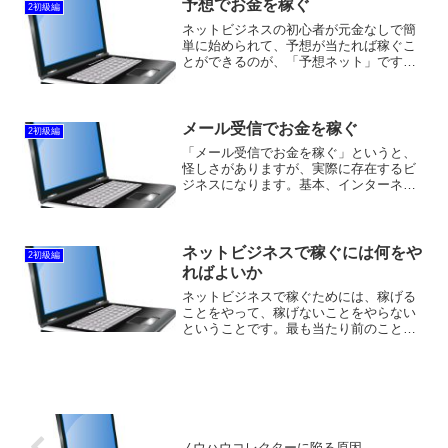
ことでなければ耐えられない...
予想でお金を稼ぐ
2初級編
ネットビジネスの初心者が元金なしで簡
単に始められて、予想が当たれば稼ぐこ
とができるのが、「予想ネット」です。
文字通り「予想」あるので、当たるかど
うかはわかりませんので、ビジネスとい
うよりは、ギャンブルに近い部分があり
ます。ただ、ギャンブルの...
メール受信でお金を稼ぐ
2初級編
「メール受信でお金を稼ぐ」というと、
怪しさがありますが、実際に存在するビ
ジネスになります。基本、インターネッ
トビジネスは、企業からの広告費で成り
立っています。その広告費もメールを使
えば、無料で広告が出せるので、広告を
受けた人にお金が入るとい...
ネットビジネスで稼ぐには何をや
2初級編
ればよいか
ネットビジネスで稼ぐためには、稼げる
ことをやって、稼げないことをやらない
ということです。最も当たり前のことな
のですが、この当たり前のことができて
いない人が多いのです。ビジネスという
のは、稼ぐ確率を上げるか、やった分し
か稼げないという成果報酬...
ノウハウコレクターに陥る原因