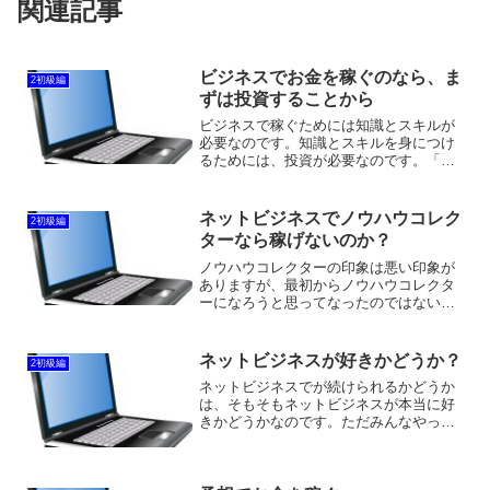
関連記事
ビジネスでお金を稼ぐのなら、ま
2初級編
ずは投資することから
ビジネスで稼ぐためには知識とスキルが
必要なのです。知識とスキルを身につけ
るためには、投資が必要なのです。「稼
ぐ」というのは、スキルなのです。稼ぐ
スキルがある人は、どんなビジネスをや
っても稼ぐことができるのです。稼ぐた
ネットビジネスでノウハウコレク
2初級編
めには稼ぐための知識が必...
ターなら稼げないのか？
ノウハウコレクターの印象は悪い印象が
ありますが、最初からノウハウコレクタ
ーになろうと思ってなったのではないの
です。稼ぐために色々な商材を購入して
いたら、商材が溜まった結果、ノウハウ
コレクターになったのです。誰でも効率
ネットビジネスが好きかどうか？
2初級編
よく、お金をかけないで稼...
ネットビジネスでが続けられるかどうか
は、そもそもネットビジネスが本当に好
きかどうかなのです。ただみんなやって
いるからとか、楽に稼げそうであるから
という理由で始めれば、必ず挫折しま
す。どんなに意志が強い人でも、好きな