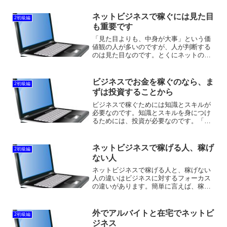
璧に結果を出すことはできません。結果
を出す確率を上げることはできるのです
ネットビジネスで稼ぐには見た目
2初級編
が、その確率も外れることが...
も重要です
「見た目よりも、中身が大事」という価
値観の人が多いのですが、人が判断する
のは見た目なのです。とくにネットの場
合は、見た目でしか判断ができないので
す。いくら中身の記事が良かったとして
も、見た目で判断されて読まれなかった
ビジネスでお金を稼ぐのなら、ま
2初級編
としたら、その中身の意味...
ずは投資することから
ビジネスで稼ぐためには知識とスキルが
必要なのです。知識とスキルを身につけ
るためには、投資が必要なのです。「稼
ぐ」というのは、スキルなのです。稼ぐ
スキルがある人は、どんなビジネスをや
っても稼ぐことができるのです。稼ぐた
ネットビジネスで稼げる人、稼げ
2初級編
めには稼ぐための知識が必...
ない人
ネットビジネスで稼げる人と、稼げない
人の違いはビジネスに対するフォーカス
の違いがあります。簡単に言えば、稼げ
る人は稼げる行動をしていて、稼げない
人は稼げない行動をしています。一見、
当たり前のことのようなのですが、稼げ
外でアルバイトと在宅でネットビ
2初級編
ない人はこの当たり前のこ...
ジネス