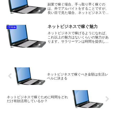
副業で稼ぐ場合、手っ取り早く稼ぐの
は、外でアルバイトをすることですが、
長い目で見た場合、ネットビジネスで稼
ぐ土台をつくった方が、後々には大きな
可能性になっていきます。外でのアルバ
イトは基本は時間給であるので、その時
ネットビジネスで稼ぐ魅力
2初級編
間給以上は稼ぐことができま...
ネットビジネスで稼げるようになれば、
これ以上の魅力はないくらいの魅力があ
ります。サラリーマンは時間を提供して
給料を貰い、会社経営者の場合も自由で
あるようで、自由がないのです。ネット
ビジネスの場合は時間の拘束がなく、自
由な場所で作業ができるの...
ネットビジネスで稼ぐべき金額は生活レ
ベルに決まる
ネットビジネスで稼ぐために時間をどれ
だけ有効活用しているか？