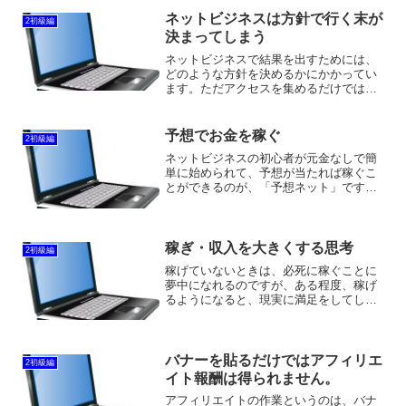
ネットビジネスは方針で行く末が
2初級編
決まってしまう
ネットビジネスで結果を出すためには、
どのような方針を決めるかにかかってい
ます。ただアクセスを集めるだけでは、
稼ぐことはできないし、漠然とサイトを
運用しても稼ぐことはできないのです。
方針というのは、どのような目的で、ど
予想でお金を稼ぐ
2初級編
のようなユーザーに、何を...
ネットビジネスの初心者が元金なしで簡
単に始められて、予想が当たれば稼ぐこ
とができるのが、「予想ネット」です。
文字通り「予想」あるので、当たるかど
うかはわかりませんので、ビジネスとい
うよりは、ギャンブルに近い部分があり
ます。ただ、ギャンブルの...
稼ぎ・収入を大きくする思考
2初級編
稼げていないときは、必死に稼ぐことに
夢中になれるのですが、ある程度、稼げ
るようになると、現実に満足をしてしま
って、次の段階にいけなくなることがあ
ります。とくにこれ以上稼がなくても、
何の支障もない状態になると、自分の中
で満足してしまい、力が抜...
バナーを貼るだけではアフィリエ
2初級編
イト報酬は得られません。
アフィリエイトの作業というのは、バナ