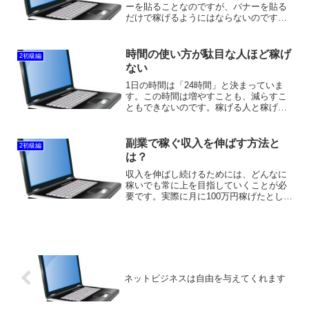
ーを貼ることなのですが、バナーを貼る
だけで稼げるようにはならないのです。
アフィリエイトを理解していない人は、
お客さんを広告で引っかけるようなイメ
ージで取り組んでいますが、広告という
時間の使い方が駄目な人ほど稼げ
2初級編
のは、引っかけるものでも...
ない
1日の時間は「24時間」と決まっていま
す。この時間は増やすことも、減らすこ
ともできないのです。稼げる人と稼げな
い人に大きな差があるのは、時間の使い
方にあります。稼げる人は稼げる時間の
使い方をしているし、稼げない人は稼げ
副業で稼ぐ収入を伸ばす方法と
2初級編
ない時間の使い方をして...
は？
収入を伸ばし続けるためには、どんなに
稼いでも常に上を目指していくことが必
要です。実際に月に100万円稼げたとした
ら、今のご時世であれば生活は何の問題
もありません。なので、稼ぎ続けるのが
難しくなってしまう人が多いのですが、
生活の水準だけを上げ...
ネットビジネスは自由を与えてくれます