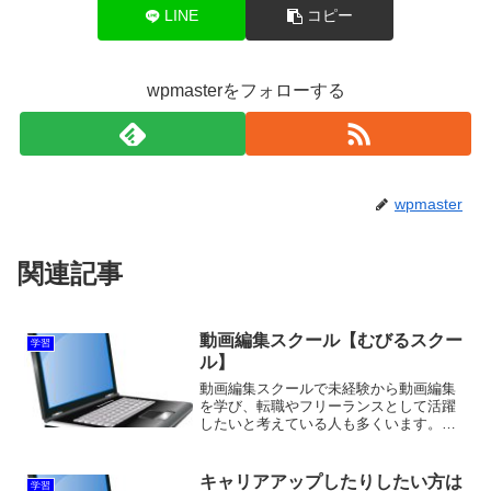
LINE
コピー
wpmasterをフォローする
wpmaster
関連記事
動画編集スクール【むびるスクー
学習
ル】
動画編集スクールで未経験から動画編集
を学び、転職やフリーランスとして活躍
したいと考えている人も多くいます。そ
して動画編集スクールの中でも、未経験
から3ヶ月でプロの動画編集スキル＋営業
スキルを習得でき実際の案件の制作サポ
キャリアアップしたりしたい方は
学習