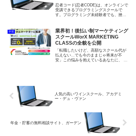
忍者コード(忍者CODE)は、オンラインで
受講できるプログラミングスクールで
す。プログラミング未経験者でも、挫折
しないよう基礎から応用まで、実践的な
カリキュラムが組まれています。ここで
忍者コード(忍者CODE)が特に優れている
業界初！後払い制マーケティング
学習
特徴を3つ紹介...
スクールWorX MARKETING
CLASSの全貌を公開
「転職したいけど、高額なスクール代が
払えない...でも今のままじゃ将来が不
安」この悩みを抱えているあなたに、 革
新的なサービスをご紹介します。私自
身、スキルアップのためのスクール選び
で 多くの失敗を経験してきました。高額
な受講料を先払いした...
人気の高いワインスクール、アカデミ
ー・デュ・ヴァン
年金・貯蓄の無料相談サイト、ガーデン