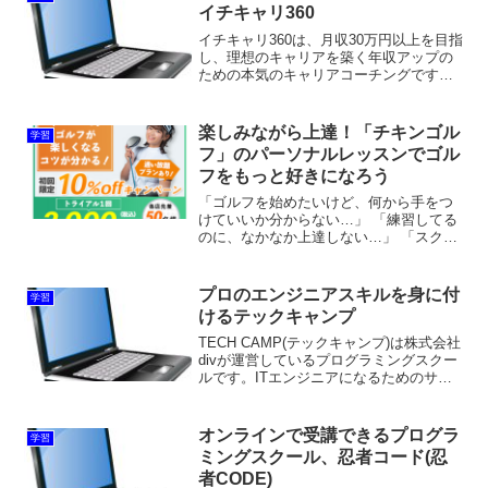
ートもある「むびるスク...
イチキャリ360
イチキャリ360は、月収30万円以上を目指
し、理想のキャリアを築く年収アップの
ための本気のキャリアコーチングです。
キャリアカウンセラーやトレーナーとの
1on1のオンライン面談を通して、自己分
析を通じて理想のキャリアプランを設計
楽しみながら上達！「チキンゴル
学習
しながら、成長...
フ」のパーソナルレッスンでゴル
フをもっと好きになろう
「ゴルフを始めたいけど、何から手をつ
けていいか分からない…」 「練習してる
のに、なかなか上達しない…」 「スクー
ルに通ってるけど、もっと自分に合った
指導を受けたい！」そんなお悩みを抱え
ている皆さん、いませんか？ 岡山県倉敷
プロのエンジニアスキルを身に付
学習
市にある【CHIC...
けるテックキャンプ
TECH CAMP(テックキャンプ)は株式会社
divが運営しているプログラミングスクー
ルです。ITエンジニアになるためのサポ
ートや、必要なスキルを学ぶことができ
るサービスを提供しています。ITスキル
や教える技術以外に、キャリアコンサル
オンラインで受講できるプログラ
学習
タント...
ミングスクール、忍者コード(忍
者CODE)