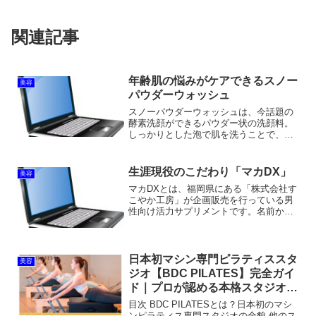
関連記事
年齢肌の悩みがケアできるスノー
美容
パウダーウォッシュ
スノーパウダーウォッシュは、今話題の
酵素洗顔ができるパウダー状の洗顔料。
しっかりとした泡で肌を洗うことで、加
齢による乾燥小じわを改善し、肌にハリ
を与えてくれるという洗顔料です。酵素
の力で、くすみの原因となる古い角質・
生涯現役のこだわり「マカDX」
美容
毛穴の汚れを やさしく分...
マカDXとは、福岡県にある「株式会社す
こやか工房」が企画販売を行っている男
性向け活力サプリメントです。名前から
も分かるとおり、マカをメインの成分と
して配合しています。マカDXに配合され
ているマカは有機マカ。製造を行ってい
る工場もしっかりと品...
日本初マシン専門ピラティススタ
美容
ジオ【BDC PILATES】完全ガイ
ド｜プロが認める本格スタジオの
魅力を徹底解説
目次 BDC PILATESとは？日本初のマシ
ンピラティス専門スタジオの全貌 他のス