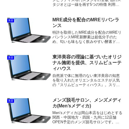
タジオとは一線を画す5つの特徴 利用者
のリアルな口コミ・評判を徹底分析 料金
プラン完全ガイド｜コスパは本当に良い
のか？ 体験レッスンから入会まで｜知っ
MRE成分を配合のMREリバンラ
美容
ておき...
ンス
特許を取得したMRE成分を配合のMREリ
バンランスMRE新酵素は超低分子のた
め、匂いも味もなく飲みやすい酵素ドリ
ンクです。防腐剤や着色料も不使用で安
心して飲むことができます。気になるお
肌にも良い効果があれば、試すメリット
東洋美容の理論に基づいたオリジ
美容
は大きいと感じてしま...
ナル施術を提供、スリムビューテ
ィハウス
自然派で体に無理のない東洋美容の知恵
を取り入れたオリエンタルエステが人気
の『スリムビューティハウス』。スリム
ビューティハウスの最大の特徴は、一般
的なエステではなかなか体験できないカ
ッピングがメインコースに含まれている
メンズ脱毛サロン、メンズメディ
美容
点。カッピングは血液の巡...
カ(Men’sメディカ)
Men’sメディカは岡山本店をはじめとする
関西・中国地方・四国・九州に12店舗
OPEN予定のメンズ脱毛サロンです。
Men’sメディカの強みは、ハイパーIPL・