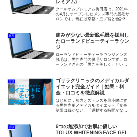
レミアム)
クールオムプレミアム梅田店は、2021年
の4月にオープンしたメンズ専門の脱毛サ
ロンです。現在は京都・三ノ宮と合計3店
舗。メンズ脱毛サロンのクールオムプレ
ミアムには、次の3つのメリットと特徴が
あります。痛みの少ない最先端の光脱毛
痛みが少ない最新脱毛機を採用し
美容
器を採用1回の...
たローランドビューティーラウン
ジ
ローランドビューティーラウンジメンズ
脱毛は、男性専門の脱毛サロンです。ロ
ーランドさんの「男こそ美しく」といっ
た考え方や、自身が苦労した経験に基づ
いて脱毛サービスが提供されています。
ローランドビューティーラウンジ
ゴリラクリニックのメディカルダ
美容
（ROLAND Beauty ...
イエット完全ガイド｜効果・料
金・口コミを徹底解説
はじめに：努力とストレスを最小限にす
る男性専用メディカルダイエット「食事
制限は続かない」「運動する時間がな
い」「何度ダイエットに挑戦しても失敗
してしまう」——そんな悩みを抱える男
性に注目されているのが、ゴリラクリニ
6つの無添加でお肌に優しい
美容
ックのメディカルダイエット...
TOLUX WHITENING FACE GEL