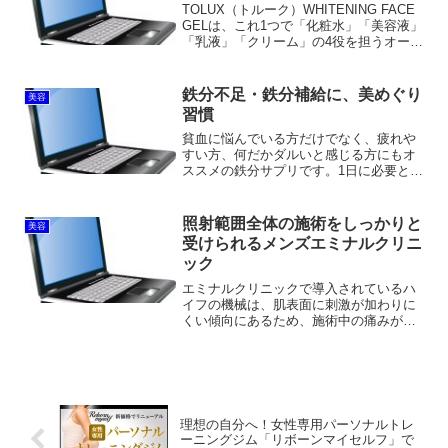
TOLUX（トルーク）WHITENING FACE
GELは、これ1つで「化粧水」「美容液」
「乳液」「クリーム」の4役を担うオール
インワンジェル！年齢を重ねるにつれ、
シミ（※1）・シワ・たるみが出てくるの
は誰しも仕方がないことだと思いま
鉄分不足・鉄分補給に、美めぐり
美容
す。...
習慣
貧血に悩んでいる方だけでなく、疲れや
すい方、何だかダルいと感じる方にもオ
ススメの鉄分サプリです。1日に必要とさ
れている鉄分量を5粒で補える優れもので
す。粒の大きさも小さいので飲みやす
く、5粒飲むのが負担だという声は聞かれ
照射範囲全体の施術をしっかりと
美容
ません。国産レバーエ...
受けられるメンズエミナルクリニ
ック
エミナルクリニックで導入されているハ
イフの機械は、肌表面に刺激が加わりに
くい傾向にあるため、施術中の痛みが不
安な人にもおすすめです。医療ハイフの
効果1つ目は「フェイスラインが引き締ま
る」です！医療ハイフは、超音波を用い
てSMAS筋膜と呼ばれ...
理想の自分へ！女性専用パーソナルトレ
ーニングジム「リボーンマイセルフ」で