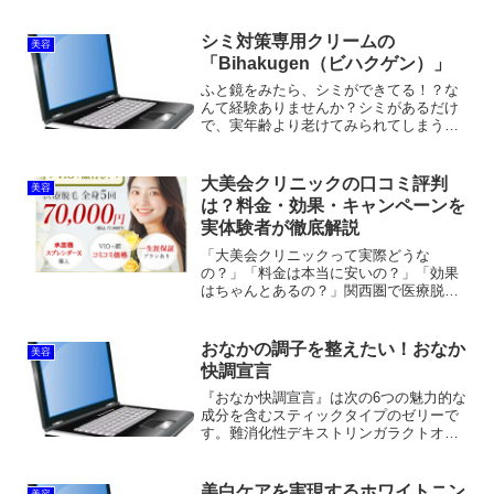
シミ対策専用クリームの
美容
「Bihakugen（ビハクゲン）」
ふと鏡をみたら、シミができてる！？な
んて経験ありませんか？シミがあるだけ
で、実年齢より老けてみられてしまうの
で早めに対処したいですよね。そんな方
にオススメなのがビハクゲンです。利用
した方の96％がリピートした満足度の高
大美会クリニックの口コミ評判
美容
いホワイトニングクリー...
は？料金・効果・キャンペーンを
実体験者が徹底解説
「大美会クリニックって実際どうな
の？」「料金は本当に安いの？」「効果
はちゃんとあるの？」関西圏で医療脱毛
や美容治療を検討している方なら、一度
は大美会クリニックの名前を聞いたこと
があるのではないでしょうか。患者様目
おなかの調子を整えたい！おなか
美容
線の価格設定で"通える"施術...
快調宣言
『おなか快調宣言』は次の6つの魅力的な
成分を含むスティックタイプのゼリーで
す。難消化性デキストリンガラクトオリ
ゴ糖FK23乳酸菌EC-12乳酸菌ビフィズス
菌植物性乳酸菌２~３種類の健康成分を含
む製品は結構存在しますが、6つもの要素
美白ケアを実現するホワイトニン