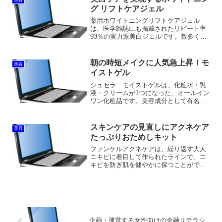
美容
を含む製品...
グ リフトケアジェル
薬用ホワイトニングリフトケアジェル
は、医学雑誌にも掲載されたリピート率
93％の実力派美白ジェルです。数多く市
販される美白を目的とした素肌ケアの中
でSIMIUSのオールインワンジェル「ホワ
イトニングリフトケアジェル」が高い評
朝の時短メイクに人気急上昇！モ
美容
価を得ている理由と...
イストゲル
シュセラ モイストゲルは、化粧水・乳
液・クリームが1つになった、オールイン
ワン化粧品です。美容成分として有名な
セラミド・ヒアルロン酸・コラーゲンな
ど、肌に必要な成分を贅沢に使用してる
のが魅力。オールインワンにも関わら
スキンケアの見直しにアクネケア
美容
ず、高い保湿力を保ちなが...
たっぷりおためしキット
ファンケルアクネケアは、繰り返す大人
ニキビに着目して作られたラインで、ニ
キビを防ぎ肌を健やかに保つことができ
ます。ファンケルアクネケアは殺菌剤を
使わずにニキビケアができるという点が
嬉しいポイント。ニキビを防ぐ有効成分
や、肌を整える漢植物エキ...
企画・運営する女性向けの金融リテラシ