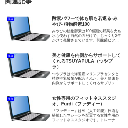
関連記事
酵素パワーで体も肌も若返る-み
美容
やび- 植物酵素100
みやびの植物酵素は100種類の野菜を火も
水も使わず自然の力だけで、じっくり2年
かけて発酵させています。乳酸菌ビフィ
ズス菌植物繊維国産黒酢にローヤルゼリ
ーにミネラルオリゴ糖もたっぷり体に良
いに決まっています！普段からバランス
美と健康を内側からサポートして
美容
の取れていない食事...
くれるTSUYAPULA（つやプ
ラ）
つやプラは北海道産マリンプラセンタと
植物性乳酸菌が配合された、美と健康を
内側からサポートしてくれるサプリメン
トで、モンドセレクションも受賞。人気
雑誌の美人百花やリンネルのプラセンタ
部門で第1位にも選ばれた、話題のマリン
女性専用のフィットネススタジ
美容
プラセンタサプリなんで...
オ、Furdi（ファディー）
『ファディー』はAI（人工知能）技術を
搭載したマシーンを配置する女性専用の
フィットネススタジオです。トレーナー
に依存しない無人経営可能な次世代型フ