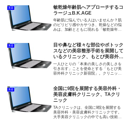
ィットネス事業は、コロナウイルス禍で
注目される健康事業の中で、特に感染症
敏乾燥年齢肌へアプローチするコ
美容
対策としても注目を集め...
ラージュB.K.AGE
年齢肌に悩んでいる人はいませんか？肌
のピリピリ感やカサつき、乾燥などの悩
みは、加齢とともに現れる「敏乾燥年齢
肌」かもしれません。敏乾燥年齢肌と
は、年齢を重ねて肌が乾燥し、敏感に傾
いた肌のことを言い、多くの人がこの悩
目や鼻など様々な部位やボトック
美容
みをかかえています。「コラ...
スなどの美容整形手術を展開して
いるクリニック、もとび美容外科
クリニック
一人ひとりの「本来の美しさの美しさを
引き出す」ことを使命とする「もとび美
容外科クリニック新宿院」。クリニック
名の「もとび」とは「本来の美しさ」＝
「もとび（本美）」からきています。美
しさの可能性を引き出し、豊かで幸せな
全国に9院を展開する美容外科・
美容
人生を送れるように、メス...
美容皮膚科クリニック、TAクリ
ニック
TAクリニックは、全国に9院を展開する
美容外科・美容皮膚科クリニックです。
大手美容クリニックの中でも高い技術力
で人気のTAクリニックの二重整形。多く
の芸能人やインフルエンサーも通ってい
ることが知られています。TAクリニック