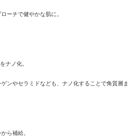
プローチで健やかな肌に。
分をナノ化。
ーゲンやセラミドなども、ナノ化することで角質層ま
外から補給。