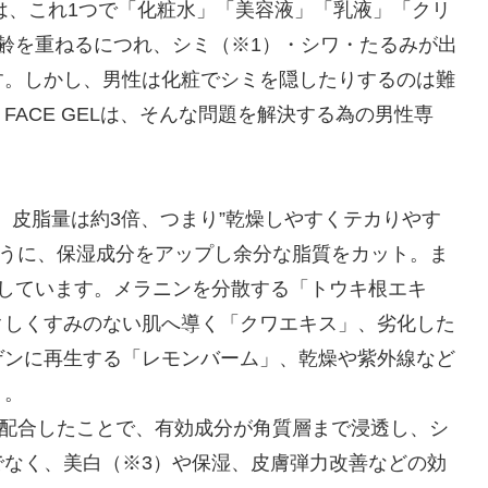
 GELは、これ1つで「化粧水」「美容液」「乳液」「クリ
齢を重ねるにつれ、シミ（※1）・シワ・たるみが出
す。しかし、男性は化粧でシミを隠したりするのは難
NG FACE GELは、そんな問題を解決する為の男性専
、皮脂量は約3倍、つまり”乾燥しやすくテカりやす
うように、保湿成分をアップし余分な脂質をカット。ま
合しています。メラニンを分散する「トウキ根エキ
クしくすみのない肌へ導く「クワエキス」、劣化した
ゲンに再生する「レモンバーム」、乾燥や紫外線など
」。
沢配合したことで、有効成分が角質層まで浸透し、シ
でなく、美白（※3）や保湿、皮膚弾力改善などの効