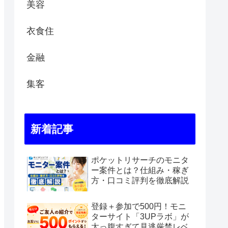
美容
衣食住
金融
集客
新着記事
ポケットリサーチのモニタ
ー案件とは？仕組み・稼ぎ
方・口コミ評判を徹底解説
登録＋参加で500円！モニ
ターサイト「3UPラボ」が
太っ腹すぎて見逃厳禁レベ