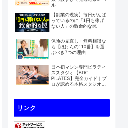
ル
【副業の現実】毎日がんば
っているのに「1円も稼げ
ない人」の致命的な罠
保険の見直し・無料相談な
ら【ほけんの110番】を選
ぶべき7つの理由
日本初マシン専門ピラティ
ススタジオ【BDC
PILATES】完全ガイド｜プ
ロが認める本格スタジオの
魅力を徹底解説
リンク