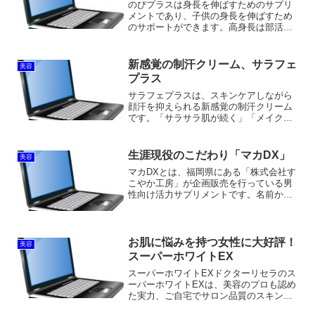
のびプラスは身長を伸ばすためのサプリ
メントであり、子供の身長を伸ばすため
のサポートができます。高身長は部活や
スタイルアップでモテることにもつなが
りますし、自分の印象を良くすることが
できるでしょう。大人になってからも高
新感覚の制汗クリーム、サラフェ
美容
身長なことで、外見や印象...
プラス
サラフェプラスは、スキンケアしながら
顔汗を抑えられる新感覚の制汗クリーム
です。「サラサラ肌が続く」「メイク直
しの回数が減った」といった良い評判も
ありますが、中には「暑すぎる日には効
果が感じられない」「肌が荒れた」など
生涯現役のこだわり「マカDX」
美容
ネガティブな意見を目にす...
マカDXとは、福岡県にある「株式会社す
こやか工房」が企画販売を行っている男
性向け活力サプリメントです。名前から
も分かるとおり、マカをメインの成分と
して配合しています。マカDXに配合され
ているマカは有機マカ。製造を行ってい
る工場もしっかりと品...
お肌に悩みを持つ女性に大好評！
美容
スーパーホワイトEX
スーパーホワイトEXドクターリセラのス
ーパーホワイトEXは、美容のプロも認め
た実力、ご自宅でサロン品質のスキンケ
アを体験できる、お肌に悩みを持つ女性