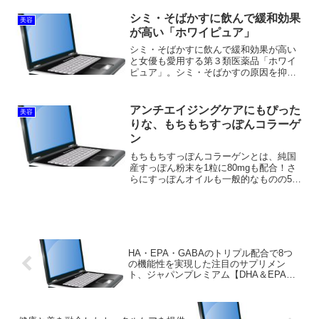
に大好評の化粧品です。特徴と効果スー
パーホワイト エクストラには、エイジ
シミ・そばかすに飲んで緩和効果
美容
ングケアで注目を集め...
が高い「ホワイピュア」
シミ・そばかすに飲んで緩和効果が高い
と女優も愛用する第３類医薬品「ホワイ
ピュア」。シミ・そばかすの原因を抑制
し、シミを排出してくれる第３類医薬品
サプリメントです。シミに対して身体の
中から効果を発揮し、ハイチオールやロ
アンチエイジングケアにもぴった
美容
スミンヤールと並んで人気...
りな、もちもちすっぽんコラーゲ
ン
もちもちすっぽんコラーゲンとは、純国
産すっぽん粉末を1粒に80mgも配合！さ
らにすっぽんオイルも一般的なものの5倍
～80倍の1粒80mgと高配合！！小粒で飲
みやすい生コラーゲンサプリメントで
す。静岡県掛川市で養殖された日本有数
の高級すっぽん...
HA・EPA・GABAのトリプル配合で8つ
の機能性を実現した注目のサプリメン
ト、ジャパンプレミアム【DHA＆EPA＋
GABA】