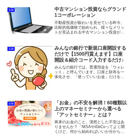
セミナー開講は2019年。最初はごく少数
の人だけをスクールの本部オフィスがあ
中古マンション投資ならグランド
金融
る田町（東京・港区）...
1コーポレーション
不動産投資が賑わいを見せている昨今、
比較的低価格で始められ、様々なメリッ
トが見込まれる中古マンション投資が注
目を集めています。しかし、本当に中古
マンション投資はメリットだけなのでし
ょうか？注意点も含めて、初心者に中古
みんなの銀行で新規口座開設する
金融
マンション投資が適してい...
だけで【1500円貰えます】口座
開設＆紹介コード入力するだけ♪
みんなの銀行では、普通預金を「ウォレ
ット」と呼んでいます。口座と財布を一
体化させ、「使っていいお金」だけをこ
の中に入れておけば、支払もスマートフ
ォンひとつで出来ます。みんなの銀行で
新規口座開設をして紹介コードを入力す
ると1,500円貰えます...
「お金」の不安を解消！60種類以
金融
上のマネーセミナーから選べる
「アットセミナー」とは？
将来のお金のこと、漠然とした不安はあ
りませんか？「NISAやiDeCoってよく聞
くけど、何から始めればいいか分からな