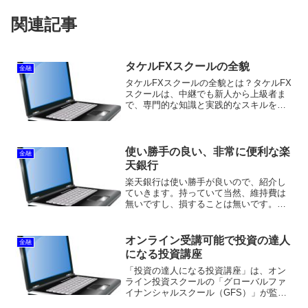
関連記事
タケルFXスクールの全貌
金融
タケルFXスクールの全貌とは？タケルFX
スクールは、中継でも新人から上級者ま
で、専門的な知識と実践的なスキルを学
べる人気のFX教育サービスです。このス
クールは、特に個別のニーズに合わせた
カリキュラムとコーチングシステムを備
え、「貴重な資金を...
使い勝手の良い、非常に便利な楽
金融
天銀行
楽天銀行は使い勝手が良いので、紹介し
ていきます。持っていて当然、維持費は
無いですし、損することは無いです。開
設費ゼロ、維持費ゼロですので、すぐに
でも口座開設しておきましょう！今すぐ
に使う予定はなくとも、いざという時に
オンライン受講可能で投資の達人
金融
便利です。結論からいうと...
になる投資講座
「投資の達人になる投資講座」は、オン
ライン投資スクールの「グローバルファ
イナンシャルスクール（GFS）」が監
修・運営するオンラインセミナーです。