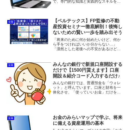
で、専門的な知識と実践的なスキルを学
べる人気のFX教育サービスです。このス
クールは、特に個別のニーズに合わせた
カリキュラムとコーチングシステムを備
え、「貴重な資金を...
【ベルテックス】FP監修の不動
金融
産投資セミナー徹底解剖！後悔し
ないための賢い一歩を踏み出そう
「将来のために何か始めたいけど、何か
ら手をつければいいか分からない…」
「漠然とした老後への不安があるけど、
具体的な対策が思いつかない…」そんな
悩みを抱えている方にとって、不動産投
資は魅力的な選択肢の一つです。しか
みんなの銀行で新規口座開設する
金融
し、高額な買い物であること...
だけで【1500円貰えます】口座
開設＆紹介コード入力するだけ♪
みんなの銀行では、普通預金を「ウォレ
ット」と呼んでいます。口座と財布を一
体化させ、「使っていいお金」だけをこ
の中に入れておけば、支払もスマートフ
ォンひとつで出来ます。みんなの銀行で
新規口座開設をして紹介コードを入力す
ると1,500円貰えます...
お金のみらいマップで学ぶ、将来
金融
に備える資産運用の基本