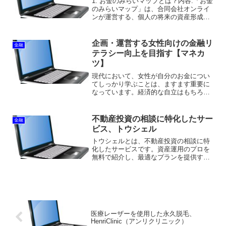
1. お金のみらいマップとは？内容:「お金
のみらいマップ」は、合同会社オンライ
ンが運営する、個人の将来の資産形成を
サポートする情報発信プラットフォーム
です。現代社会において、多くの方が抱
えるお金に関する不安を解消し、安心し
企画・運営する女性向けの金融リ
金融
て老後を迎えられる...
テラシー向上を目指す【マネカ
ツ】
現代において、女性が自分のお金につい
てしっかり学ぶことは、ますます重要に
なっています。経済的な自立はもちろ
ん、ライフイベントや老後に備えた資産
形成まで、正しい知識があることで安心
感を得ることができます。そんな中、女
不動産投資の相談に特化したサー
金融
性のためのお金の勉強会【マ...
ビス、トウシェル
トウシェルとは、不動産投資の相談に特
化したサービスです。資産運用のプロを
無料で紹介し、最適なプランを提供する
ことでお客様の資産運用をサポートしま
す。資産運用のプロは業界実績が多数の
専門家なので、初心者から経験者まで対
応することが可能です。一...
医療レーザーを使用した永久脱毛、
HenriClinic（アンリクリニック）