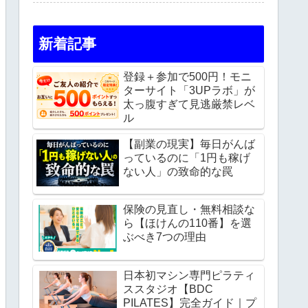
新着記事
登録＋参加で500円！モニ
ターサイト「3UPラボ」が
太っ腹すぎて見逃厳禁レベ
ル
【副業の現実】毎日がんば
っているのに「1円も稼げ
ない人」の致命的な罠
保険の見直し・無料相談な
ら【ほけんの110番】を選
ぶべき7つの理由
日本初マシン専門ピラティ
ススタジオ【BDC
PILATES】完全ガイド｜プ