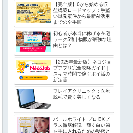
【完全版】0から始める収
益構築ロードマップ：手堅
い単発案件から最新AI活用
までの全手順
初心者が本当に稼げる在宅
ワーク5選 | 物販が最強な理
由とは？
【2025年最新版】ネコジョ
ブアプリ完全攻略ガイド｜
スキマ時間で稼ぐポイ活の
新定番
フレイアクリニック：医療
脱毛で賢く美しくなる！
パールホワイト プロ EXプ
ラス徹底解説！輝く白い歯
を手に入れるための秘密と